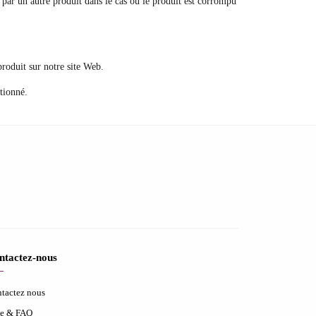
é par un autre produit dans le cas où le produit est corrompu
produit sur notre site Web.
tionné.
ntactez-nous
tactez nous
e & FAQ