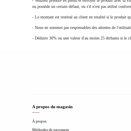
- Veuillez prendre en photo et envoyer le produit avec la vi
ou possède un certain défaut, ou s'il n'est pas utilisé confo
- Le montant est restitué au client en totalité si le produit 
- Nous ne sommes pas responsables des attentes de l'utilisat
- Déduire 30% ou une valeur d'au moins 25 dirhams si le cl
A propos du magasin
À propos
Méthodes de payement